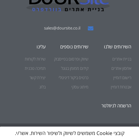
sales@doursite.co.il
השירותים שלנו
שירותים נוספים
עלינו
בניית אתרים
שיווק ופרסום בפייסבוק
שירות לקוחות
אחסון אתרים
קידום ממומן בגוגל
תמיכה טכנית
רישום דומיין
כרטיס ביקור דיגיטלי
יצירת קשר
אבטחת דומיין
מיתוג עסקי
בלוג
הרשמה לניוזלטר
© כל הזכויות שמורות לאתר DoURSite.
קובצי Cookie משמשים לשיווק ולשיפור השירות. אשר/י.