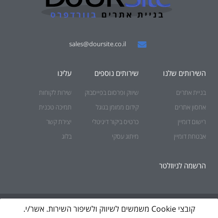
sales@doursite.co.il
השירותים שלנו
שירותים נוספים
עלינו
בניית אתרים
שיווק ופרסום בפייסבוק
שירות לקוחות
אחסון אתרים
קידום ממומן בגוגל
תמיכה טכנית
רישום דומיין
כרטיס ביקור דיגיטלי
יצירת קשר
אבטחת דומיין
מיתוג עסקי
בלוג
הרשמה לניוזלטר
© כל הזכויות שמורות לאתר DoURSite.
קובצי Cookie משמשים לשיווק ולשיפור השירות. אשר/י.