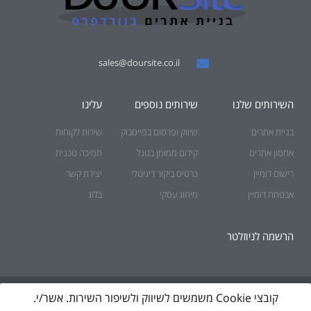
sales@doursite.co.il
השירותים שלנו
שירותים נוספים
עלינו
בניית אתרים
שיווק ופרסום בפייסבוק
שירות לקוחות
אחסון אתרים
קידום ממומן בגוגל
תמיכה טכנית
רישום דומיין
כרטיס ביקור דיגיטלי
יצירת קשר
אבטחת דומיין
מיתוג עסקי
בלוג
הרשמה לניוזלטר
© כל הזכויות שמורות לאתר DoURSite.
קובצי Cookie משמשים לשיווק ולשיפור השירות. אשר/י.